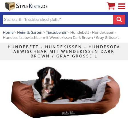
Home
>
Heim & Garten
>
Tierzubehör
> Hundebett - Hundekissen -
Hundesofa abwischbar mit Wendekissen Dark Brown / Gray Grösse L
HUNDEBETT - HUNDEKISSEN - HUNDESOFA
ABWISCHBAR MIT WENDEKISSEN DARK
BROWN / GRAY GRÖSSE L