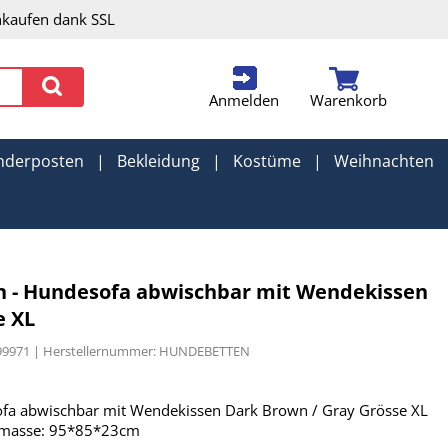
nkaufen dank SSL
Anmelden
Warenkorb
nderposten
|
Bekleidung
|
Kostüme
|
Weihnachten
n - Hundesofa abwischbar mit Wendekissen
e XL
999971 | Herstellernummer: HUNDEBETTEN
ofa abwischbar mit Wendekissen Dark Brown / Gray Grösse XL
nmasse: 95*85*23cm