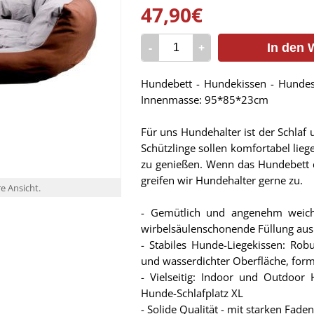
47,90€
-
+
In den 
Hundebett - Hundekissen - Hunde
Innenmasse: 95*85*23cm
Für uns Hundehalter ist der Schlaf
Schützlinge sollen komfortabel lie
zu genießen. Wenn das Hundebett d
greifen wir Hundehalter gerne zu.
re Ansicht.
- Gemütlich und angenehm weich:
wirbelsäulenschonende Füllung aus
- Stabiles Hunde-Liegekissen: Robu
und wasserdichter Oberfläche, form
- Vielseitig: Indoor und Outdoor
Hunde-Schlafplatz XL
- Solide Qualität - mit starken Fade