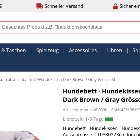
€
Schneller Versand
Sicher ei
r & Taschen
|
Spielzeug
|
Accessoires
|
Uhren
|
So
sofa abwischbar mit Wendekissen Dark Brown / Gray Grösse XL
Hundebett - Hundekisse
Dark Brown / Gray Gröss
Artikelnummer: 08-0030 | EAN: 4251381
Hundebett - Hundekissen - Hundes
Aussenmasse: 110*80*23cm Inne