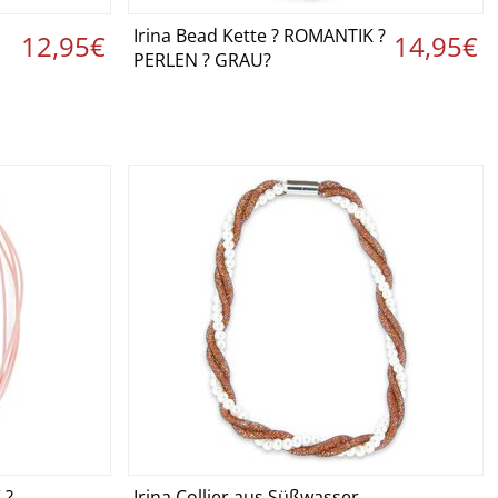
Irina Bead Kette ? ROMANTIK ?
 ›
Details ansehen ›
12,95€
14,95€
PERLEN ? GRAU?
 ?
Irina Collier aus Süßwasser