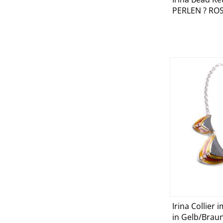
D
PERLEN ? RO
Irina Collier 
D
in Gelb/Brau