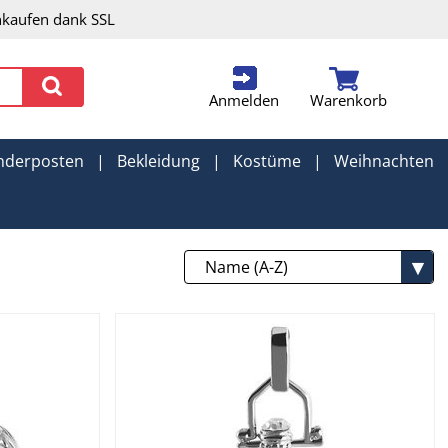
nkaufen dank SSL
Anmelden
Warenkorb
nderposten
|
Bekleidung
|
Kostüme
|
Weihnachten
Name (A-Z)