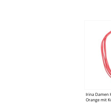
Irina Damen H
D
Orange mit K