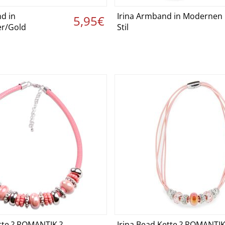
d in
Irina Armband in Modernen
etails ansehen ›
Details ansehen
5,95€
er/Gold
Stil
tte ? ROMANTIK ?
Irina Bead Kette ? ROMANTIK