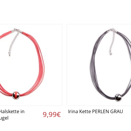
alskette in
Irina Kette PERLEN GRAU
etails ansehen ›
Details ansehen
9,99€
ugel