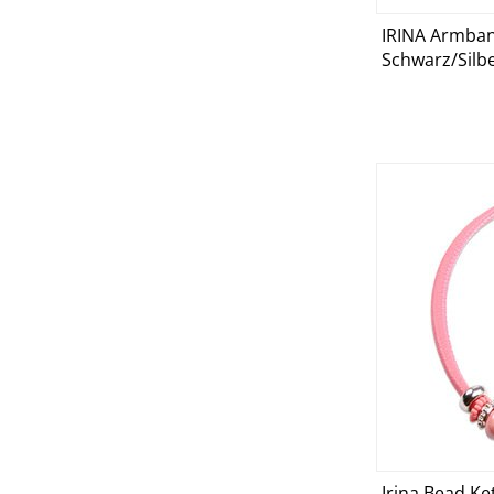
IRINA Armban
D
Schwarz/Silb
Irina Bead Ke