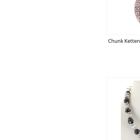
Chunk Kette
D