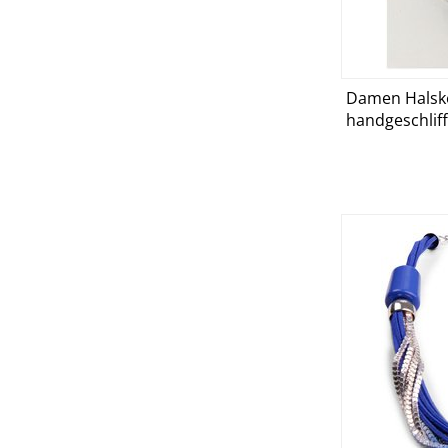
Damen Halske
D
handgeschlif
Kristallen