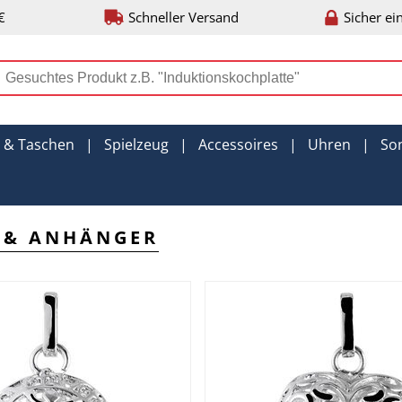
€
Schneller Versand
Sicher ei
r & Taschen
|
Spielzeug
|
Accessoires
|
Uhren
|
So
 & ANHÄNGER