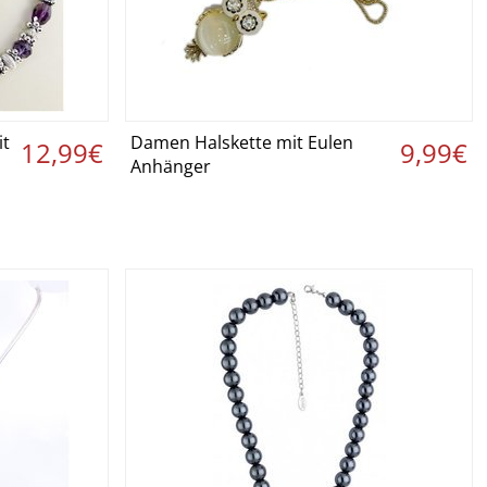
it
Damen Halskette mit Eulen
 ›
Details ansehen ›
12,99€
9,99€
Anhänger