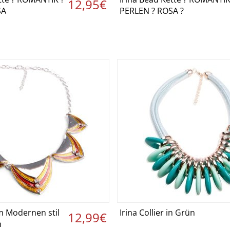
etails ansehen ›
Details ansehen
12,95€
SA
PERLEN ? ROSA ?
im Modernen stil
Irina Collier in Grün
etails ansehen ›
Details ansehen
12,99€
n