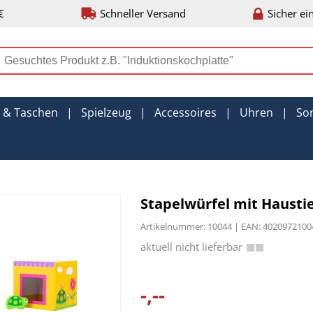
€
Schneller Versand
Sicher ei
r & Taschen
|
Spielzeug
|
Accessoires
|
Uhren
|
So
Stapelwürfel mit Haustie
Artikelnummer: 10044 | EAN: 402097210
-,--