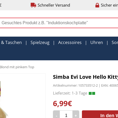
€
Schneller Versand
Sicher ei
r & Taschen
|
Spielzeug
|
Accessoires
|
Uhren
|
So
 Blond mit pinkem Top
Simba Evi Love Hello Ki
Artikelnummer: 105733512-2 | EAN: 400
6,99€
-
+
In den 