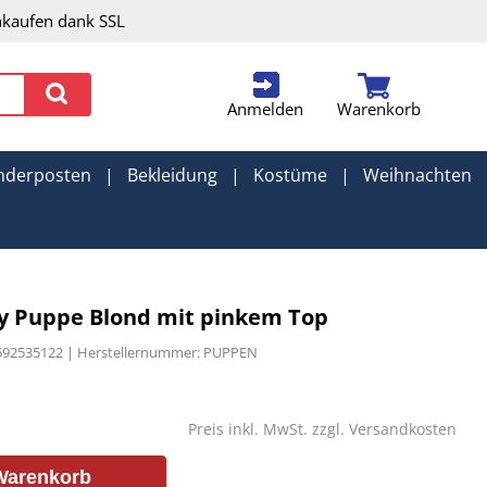
nkaufen dank SSL
Anmelden
Warenkorb
nderposten
|
Bekleidung
|
Kostüme
|
Weihnachten
tty Puppe Blond mit pinkem Top
6592535122 | Herstellernummer: PUPPEN
Preis inkl. MwSt. zzgl.
Versandkosten
Warenkorb