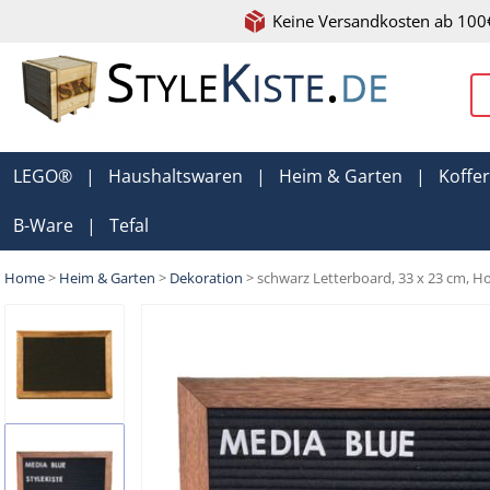
Keine Versandkosten ab 100
LEGO®
|
Haushaltswaren
|
Heim & Garten
|
Koffe
B-Ware
|
Tefal
Home
>
Heim & Garten
>
Dekoration
> schwarz Letterboard, 33 x 23 cm, 