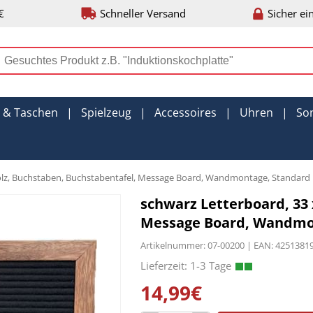
€
Schneller Versand
Sicher ei
r & Taschen
|
Spielzeug
|
Accessoires
|
Uhren
|
So
Holz, Buchstaben, Buchstabentafel, Message Board, Wandmontage, Standard
schwarz Letterboard, 33 
Message Board, Wandmo
Artikelnummer: 07-00200 | EAN: 425138
14,99€