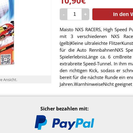
10,90€
-
+
In den 
Maisto NXS RACERS, High Speed Pu
mit 3 verschiedenen NXS Race
(gelb)Kleine ultraleichte FlitzerKu
für die Auto RennbahnenNXS Spe
SpielerlebnisLänge ca. 6 cmBreit
extrabreite Speed-Tunnel. In ihm m
den richtigen Kick, sodass er schn
bereit für die nächste Runde ein end
re Ansicht.
Jahren.WarnhinweiseNicht geeignet 
Sicher bezahlen mit: