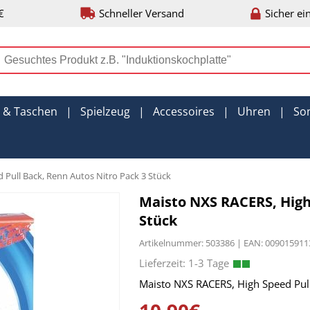
€
Schneller Versand
Sicher ei
r & Taschen
|
Spielzeug
|
Accessoires
|
Uhren
|
So
 Pull Back, Renn Autos Nitro Pack 3 Stück
Maisto NXS RACERS, High
Stück
Artikelnummer: 503386 | EAN: 00901591
Maisto NXS RACERS, High Speed Pull