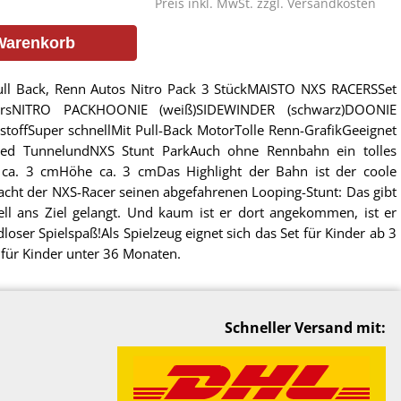
Preis inkl. MwSt. zzgl.
Versandkosten
Warenkorb
ll Back, Renn Autos Nitro Pack 3 StückMAISTO NXS RACERSSet
rsNITRO PACKHOONIE (weiß)SIDEWINDER (schwarz)DOONIE
nststoffSuper schnellMit Pull-Back MotorTolle Renn-GrafikGeeignet
ed TunnelundNXS Stunt ParkAuch ohne Rennbahn ein tolles
e ca. 3 cmHöhe ca. 3 cmDas Highlight der Bahn ist der coole
acht der NXS-Racer seinen abgefahrenen Looping-Stunt: Das gibt
ell ans Ziel gelangt. Und kaum ist er dort angekommen, ist er
loser Spielspaß!Als Spielzeug eignet sich das Set für Kinder ab 3
für Kinder unter 36 Monaten.
Schneller Versand mit: