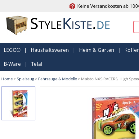
Keine Versandkosten ab 100
LEGO®
|
Haushaltswaren
|
Heim & Garten
|
Koffe
B-Ware
|
Tefal
Home
>
Spielzeug
>
Fahrzeuge & Modelle
> Maisto NXS RACERS, High Speed