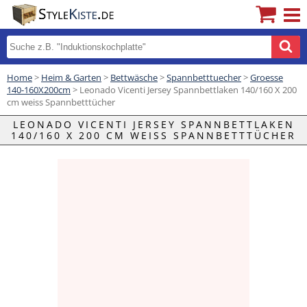
Home
>
Heim & Garten
>
Bettwäsche
>
Spannbetttuecher
>
Groesse
140-160X200cm
> Leonado Vicenti Jersey Spannbettlaken 140/160 X 200
cm weiss Spannbetttücher
LEONADO VICENTI JERSEY SPANNBETTLAKEN
140/160 X 200 CM WEISS SPANNBETTTÜCHER