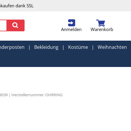
nkaufen dank SSL
Anmelden
Warenkorb
nderposten
|
Bekleidung
|
Kostüme
|
Weihnachten
93039 | Herstellernummer: OHRRING