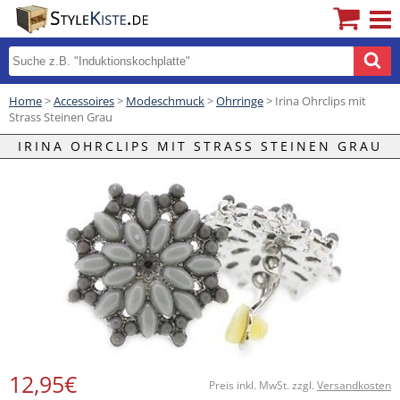
Home
>
Accessoires
>
Modeschmuck
>
Ohrringe
> Irina Ohrclips mit
Strass Steinen Grau
IRINA OHRCLIPS MIT STRASS STEINEN GRAU
12,95€
Preis inkl. MwSt. zzgl.
Versandkosten