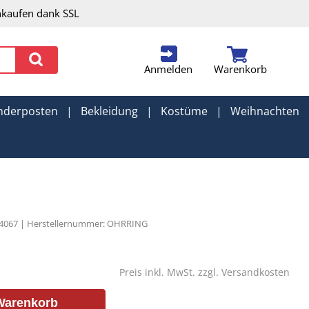
nkaufen dank SSL
Anmelden
Warenkorb
nderposten
|
Bekleidung
|
Kostüme
|
Weihnachten
94067 | Herstellernummer: OHRRING
Preis inkl. MwSt. zzgl.
Versandkosten
Warenkorb