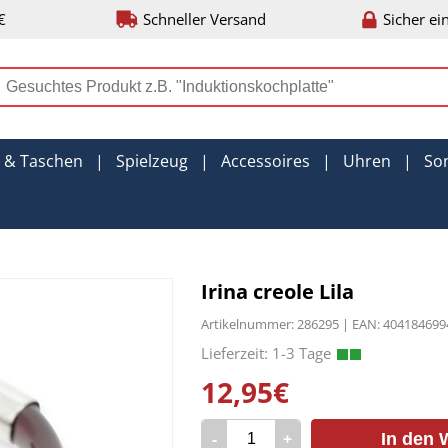
€
Schneller Versand
Sicher ei
r & Taschen
|
Spielzeug
|
Accessoires
|
Uhren
|
So
Irina creole Lila
Artikelnummer: 286295 | EAN: 40418469
12,95€
-
+
In den 