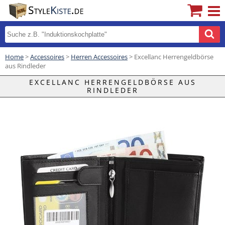
Home
>
Accessoires
>
Herren Accessoires
> Excellanc Herrengeldbörse
aus Rindleder
EXCELLANC HERRENGELDBÖRSE AUS
RINDLEDER