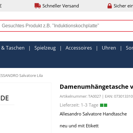
€
Schneller Versand
Sicher ei
r & Taschen
|
Spielzeug
|
Accessoires
|
Uhren
|
So
SSANDRO Salvatore Lila
Damenumhängetasche vo
Artikelnummer: TA0027 | EAN: 0730133
Allesandro Salvatore Handtasche
neu und mit Etikett