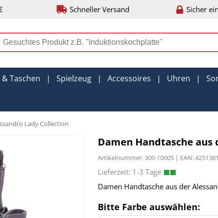
€
Schneller Versand
Sicher ei
r & Taschen
|
Spielzeug
|
Accessoires
|
Uhren
|
So
ssandro Lady Collection
Damen Handtasche aus de
Artikelnummer: 300-10005 | EAN: 4251
Damen Handtasche aus der Alessand
Bitte Farbe auswählen: