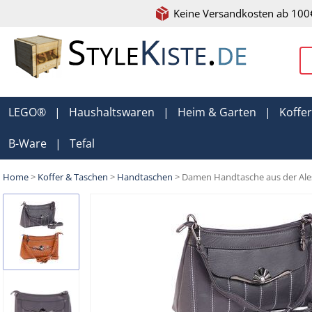
Keine Versandkosten ab 100
LEGO®
|
Haushaltswaren
|
Heim & Garten
|
Koffe
B-Ware
|
Tefal
Home
>
Koffer & Taschen
>
Handtaschen
> Damen Handtasche aus der Ale