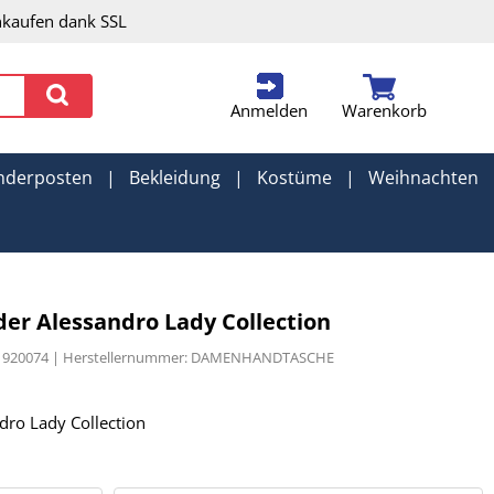
nkaufen dank SSL
Anmelden
Warenkorb
nderposten
|
Bekleidung
|
Kostüme
|
Weihnachten
r Alessandro Lady Collection
381920074 | Herstellernummer: DAMENHANDTASCHE
ro Lady Collection