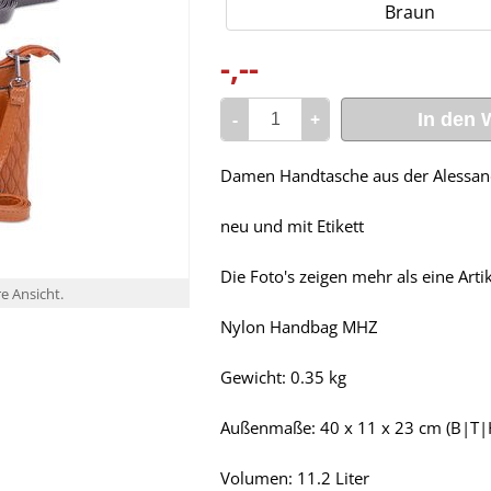
Braun
-,--
-
+
In den 
Damen Handtasche aus der Alessand
neu und mit Etikett
Die Foto's zeigen mehr als eine Art
re Ansicht.
Nylon Handbag MHZ
Gewicht: 0.35 kg
Außenmaße: 40 x 11 x 23 cm (B|T|
Volumen: 11.2 Liter