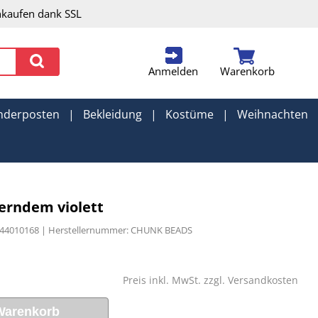
nkaufen dank SSL
Anmelden
Warenkorb
nderposten
|
Bekleidung
|
Kostüme
|
Weihnachten
erndem violett
744010168 | Herstellernummer: CHUNK BEADS
Preis inkl. MwSt. zzgl.
Versandkosten
Warenkorb