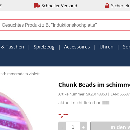
€
Schneller Versand
Sicher ei
r & Taschen
|
Spielzeug
|
Accessoires
|
Uhren
|
So
 schimmerndem violett
Chunk Beads im schimm
Artikelnummer: SK20148863 | EAN: 5558
-,--
-
+
In den 