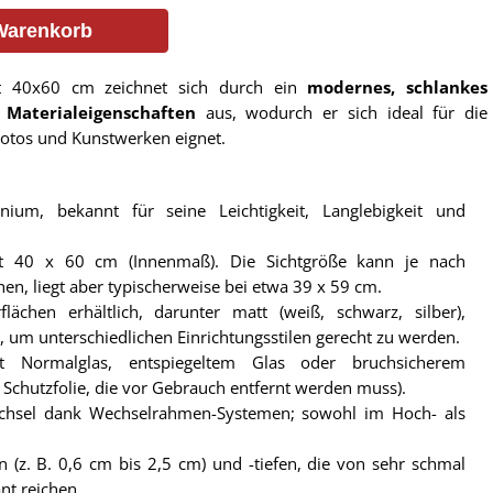
Warenkorb
 40x60 cm zeichnet sich durch ein
modernes, schlankes
e Materialeigenschaften
aus, wodurch er sich ideal für die
 Fotos und Kunstwerken eignet.
nium, bekannt für seine Leichtigkeit, Langlebigkeit und
t 40 x 60 cm (Innenmaß). Die Sichtgröße kann je nach
hen, liegt aber typischerweise bei etwa 39 x 59 cm.
lächen erhältlich, darunter matt (weiß, schwarz, silber),
t, um unterschiedlichen Einrichtungsstilen gerecht zu werden.
it Normalglas, entspiegeltem Glas oder bruchsicherem
r Schutzfolie, die vor Gebrauch entfernt werden muss).
echsel dank Wechselrahmen-Systemen; sowohl im Hoch- als
.
en (z. B. 0,6 cm bis 2,5 cm) und -tiefen, die von sehr schmal
nt reichen.