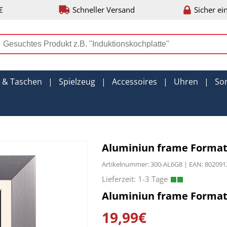
€
Schneller Versand
Sicher ei
r & Taschen
|
Spielzeug
|
Accessoires
|
Uhren
|
So
Aluminiun frame Forma
Artikelnummer: 300-AL6G8 | EAN: 802091
Aluminiun frame Forma
19,99€