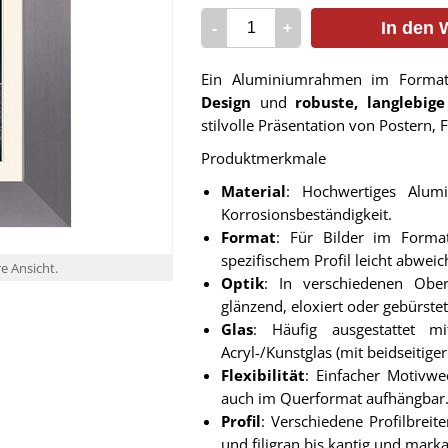
-
+
In den 
Ein Aluminiumrahmen im Format
Design
und
robuste, langlebig
stilvolle Präsentation von Postern,
Produktmerkmale
Material
: Hochwertiges Alumi
Korrosionsbeständigkeit.
Format
: Für Bilder im Forma
spezifischem Profil leicht abweic
re Ansicht.
Optik
: In verschiedenen Oberf
glänzend, eloxiert oder gebürste
Glas
: Häufig ausgestattet m
Acryl-/Kunstglas (mit beidseitige
Flexibilität
: Einfacher Motivw
auch im Querformat aufhängbar
Profil
: Verschiedene Profilbreit
und filigran bis kantig und marka