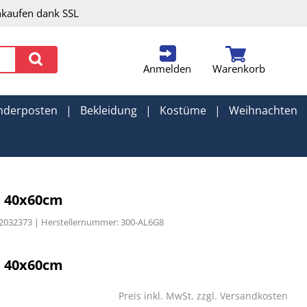
nkaufen dank SSL
Anmelden
Warenkorb
nderposten
|
Bekleidung
|
Kostüme
|
Weihnachten
t 40x60cm
2032373 | Herstellernummer: 300-AL6G8
t 40x60cm
Preis inkl. MwSt. zzgl.
Versandkosten