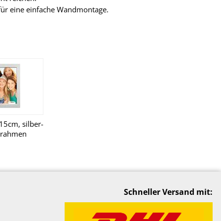
 für eine einfache Wandmontage.
5cm, silber-
urahmen
 zum Stellen
en
Schneller Versand mit: