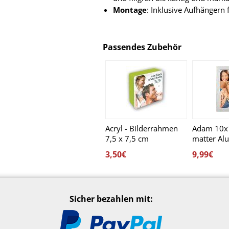
Montage
: Inklusive Aufhängern
Passendes Zubehör
Acryl - Bilderrahmen
Adam 10x1
7,5 x 7,5 cm
matter Al
ohne Glas,
3,50€
9,99€
und Häng
Sicher bezahlen mit: