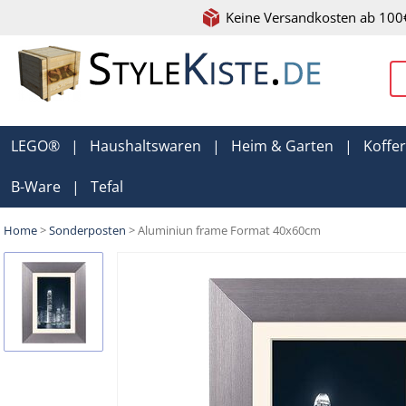
Keine Versandkosten ab 100
LEGO®
|
Haushaltswaren
|
Heim & Garten
|
Koffe
B-Ware
|
Tefal
Home
>
Sonderposten
> Aluminiun frame Format 40x60cm