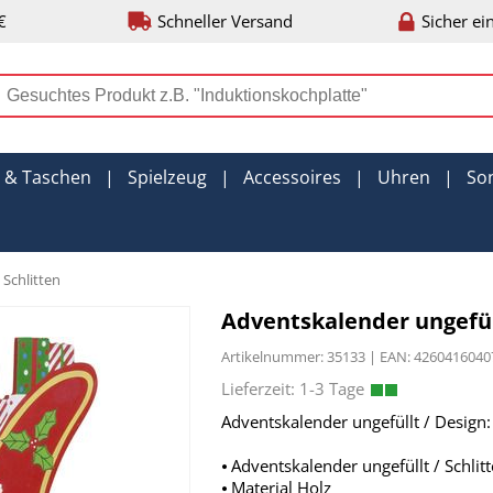
€
Schneller Versand
Sicher ei
r & Taschen
|
Spielzeug
|
Accessoires
|
Uhren
|
So
 Schlitten
Adventskalender ungefüll
Artikelnummer: 35133 | EAN: 42604160
Adventskalender ungefüllt / Design: 
⦁ Adventskalender ungefüllt / Schlit
⦁ Material Holz