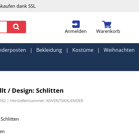
nkaufen dank SSL
Anmelden
Warenkorb
nderposten
|
Bekleidung
|
Kostüme
|
Weihnachten
t / Design: Schlitten
40762 | Herstellernummer: ADVENTSKALENDER
Schlitten
ten