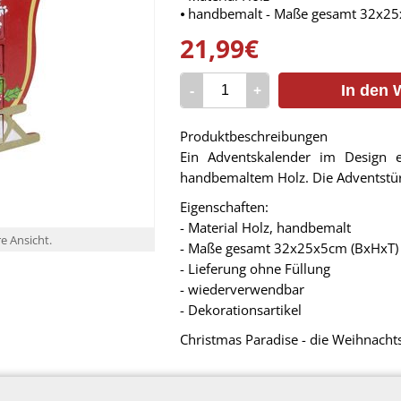
⦁ handbemalt - Maße gesamt 32x25x
21,99€
-
+
In den 
Produktbeschreibungen
Ein Adventskalender im Design ei
handbemaltem Holz. Die Adventstür
Eigenschaften:
- Material Holz, handbemalt
re Ansicht.
- Maße gesamt 32x25x5cm (BxHxT)
- Lieferung ohne Füllung
- wiederverwendbar
- Dekorationsartikel
Christmas Paradise - die Weihnacht