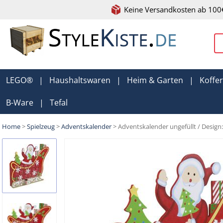
Keine Versandkosten ab 100
LEGO®
|
Haushaltswaren
|
Heim & Garten
|
Koffe
B-Ware
|
Tefal
Home
>
Spielzeug
>
Adventskalender
> Adventskalender ungefüllt / Design: